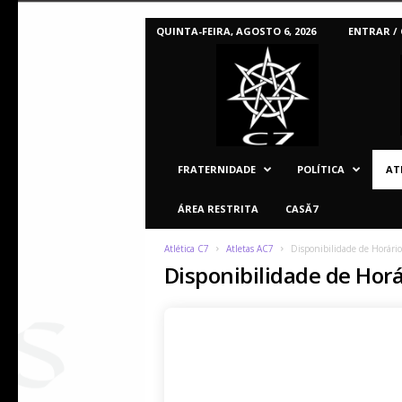
QUINTA-FEIRA, AGOSTO 6, 2026
ENTRAR /
C
7
U
F
P
R
FRATERNIDADE
POLÍTICA
AT
ÁREA RESTRITA
CASĂ7
Atlética C7
Atletas AC7
Disponibilidade de Horário
Disponibilidade de Horá