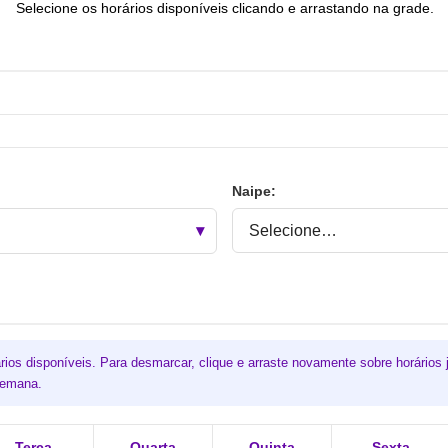
Selecione os horários disponíveis clicando e arrastando na grade.
Naipe:
rios disponíveis. Para desmarcar, clique e arraste novamente sobre horários j
 semana.
Terça
Quarta
Quinta
Sexta