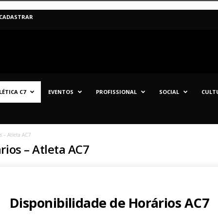
 CADASTRAR
LÉTICA C7
EVENTOS
PROFISSIONAL
SOCIAL
CULT
s – Atleta AC7
rios – Atleta AC7
Disponibilidade de Horários AC7