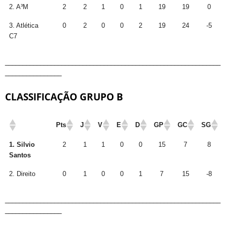
2. A³M
2
2
1
0
1
19
19
0
3. Atlética
0
2
0
0
2
19
24
-5
C7
_____________________________________________________________
________________
CLASSIFICAÇÃO GRUPO B
Pts
J
V
E
D
GP
GC
SG
1. Silvio
2
1
1
0
0
15
7
8
Santos
2. Direito
0
1
0
0
1
7
15
-8
_____________________________________________________________
________________