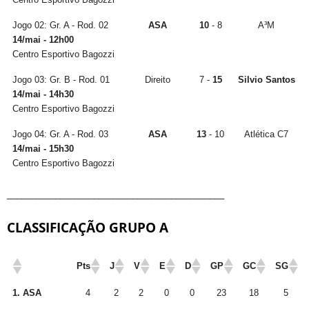
Jogo 02: Gr. A - Rod. 02
ASA
10
- 8
A³M
14/mai - 12h00
Centro Esportivo Bagozzi
Jogo 03: Gr. B - Rod. 01
Direito
7 -
15
Silvio Santos
14/mai - 14h30
Centro Esportivo Bagozzi
Jogo 04: Gr. A - Rod. 03
ASA
13
- 10
Atlética C7
14/mai - 15h30
Centro Esportivo Bagozzi
_____________________________________________
CLASSIFICAÇÃO GRUPO A
Pts
J
V
E
D
GP
GC
SG
1. ASA
4
2
2
0
0
23
18
5