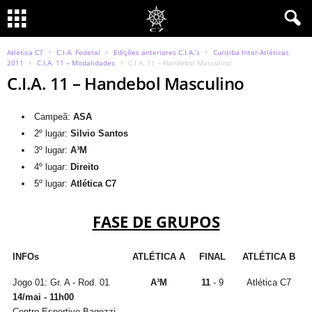
Atlética C7
C.I.A. Federal
Edições anteriores C.I.A.’s
Curitiba Inter-Atléticas
2011
C.I.A. 11 – Modalidades
C.I.A. 11 – Handebol Masculino
C.I.A. 11 – Handebol Masculino
Campeã:
ASA
2º lugar:
Silvio Santos
3º lugar:
A³M
4º lugar:
Direito
5º lugar:
Atlética C7
FASE DE GRUPOS
INFOs
ATLÉTICA A
FINAL
ATLÉTICA B
Jogo 01: Gr. A - Rod. 01
A³M
11
- 9
Atlética C7
14/mai - 11h00
Centro Esportivo Bagozzi