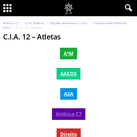
Atlética C7
C.I.A. Federal
Edições anteriores C.I.A.’s
Curitiba Inter-Atléticas
2012
C.I.A. 12 – Atletas
C.I.A. 12 – Atletas
A³M
AACOS
ASA
Atlética C7
Direito