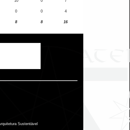
10
0
7
0
0
4
8
8
16
rquitetura Sustentável