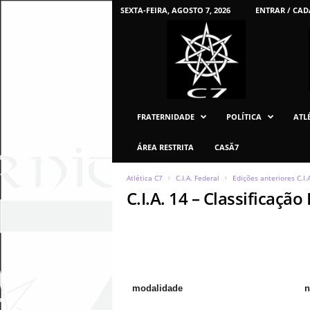
SEXTA-FEIRA, AGOSTO 7, 2026
ENTRAR / CAD
C
7
U
F
P
R
FRATERNIDADE
POLÍTICA
ATLÉ
ÁREA RESTRITA
CASĂ7
Atlética C7
C.I.A. Federal
Edições anteriores C.I.A
C.I.A. 14 – Classificação 
modalidade
n