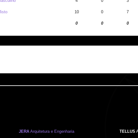
asculino
4
0
3
isto
10
0
7
0
0
0
JERA
Arquitetura e Engenharia
TELLUS
A