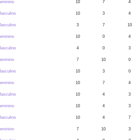
eminino
10
7
4
asculino
10
3
4
asculino
3
7
10
eminino
10
0
4
asculino
4
0
3
eminino
7
10
0
asculino
10
3
0
eminino
10
7
4
asculino
10
4
3
eminino
10
4
3
asculino
10
4
7
eminino
7
10
3