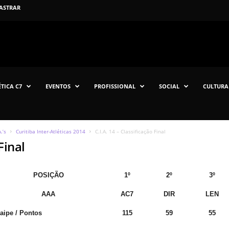
ASTRAR
TICA C7
EVENTOS
PROFISSIONAL
SOCIAL
CULTURA
.’s
Curitiba Inter-Atléticas 2014
C.I.A. 14 – Classificação Final
Final
POSIÇÃO
1º
2º
3º
AAA
AC7
DIR
LEN
aipe / Pontos
115
59
55