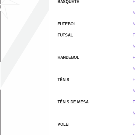
BASQUETE
F
M
FUTEBOL
M
FUTSAL
F
M
HANDEBOL
F
M
TÊNIS
F
M
TÊNIS DE MESA
F
M
VÔLEI
F