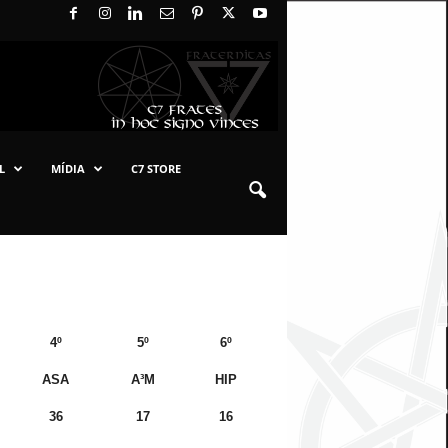
L
MÍDIA
C7 STORE
4º
5º
6º
ASA
A³M
HIP
36
17
16