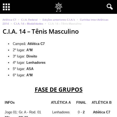
Atlética C7
C.I.A. Federal
Edições anteriores C.I.A.’s
Curitiba Inter-Atléticas
2014
C.I.A. 14 – Modalidades
C.I.A. 14 – Tênis Masculino
C.I.A. 14 – Tênis Masculino
Campeã:
Atlética C7
2º lugar:
A³M
3º lugar:
Direito
4º lugar:
Lenhadores
5º lugar:
ASA
6º lugar:
A³M
FASE DE GRUPOS
INFOs
ATLÉTICA A
FINAL
ATLÉTICA B
Jogo 01: Gr. A - Rod. 01
Lenhadores
0 -
2
Atlética C7