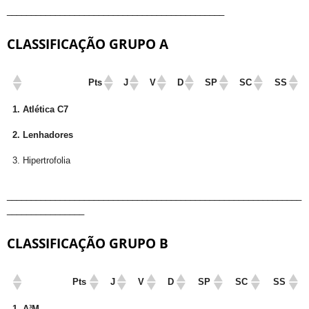
_____________________________________________
CLASSIFICAÇÃO GRUPO A
Pts
J
V
D
SP
SC
SS
1. Atlética C7
2. Lenhadores
3. Hipertrofolia
_____________________________________________________________
________________
CLASSIFICAÇÃO GRUPO B
Pts
J
V
D
SP
SC
SS
1. A³M