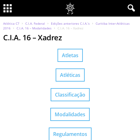
Atlética C7
C.I.A. Federal
Edições anteriores C.I.A.’s
Curitiba Inter-Atléticas
2016
C.I.A. 16 – Modalidades
C.I.A. 16 – Xadrez
C.I.A. 16 – Xadrez
Atletas
Atléticas
Classificação
Modalidades
Regulamentos