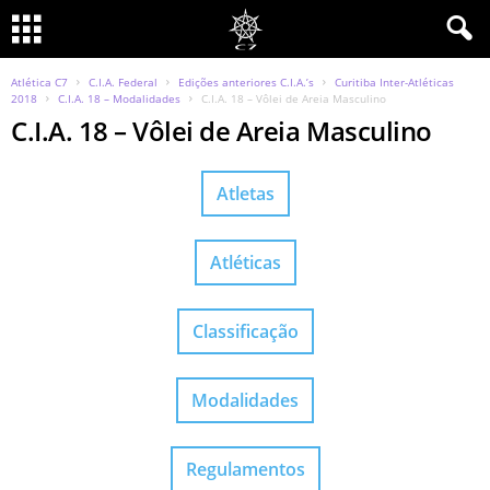
Atlética C7
C.I.A. Federal
Edições anteriores C.I.A.’s
Curitiba Inter-Atléticas
2018
C.I.A. 18 – Modalidades
C.I.A. 18 – Vôlei de Areia Masculino
C.I.A. 18 – Vôlei de Areia Masculino
Atletas
Atléticas
Classificação
Modalidades
Regulamentos