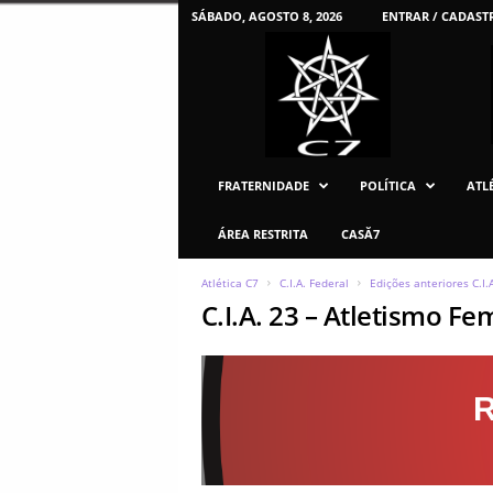
SÁBADO, AGOSTO 8, 2026
ENTRAR / CADAST
C
7
U
F
P
R
FRATERNIDADE
POLÍTICA
ATLÉ
ÁREA RESTRITA
CASĂ7
Atlética C7
C.I.A. Federal
Edições anteriores C.I.A
C.I.A. 23 – Atletismo Fe