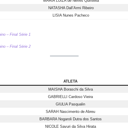
MARIA LUIZA de Neves Quintella
NATASHA Dall’Armi Ribeiro
LISIA Nunes Pacheco
ino – Final Série 1
ino – Final Série 2
ATLETA
MAISHA Boraschi da Silva
GABRIELLI Cardoso Vieira
GIULIA Pasqualin
SARAH Nascimento de Abreu
BARBARA Nogaroli Dutra dos Santos
NICOLE Sayuri da Silva Hirata