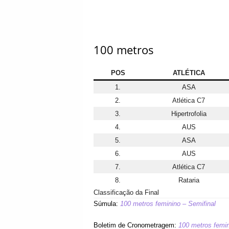
100 metros
POS
ATLÉTICA
1.
ASA
2.
Atlética C7
3.
Hipertrofolia
4.
AUS
5.
ASA
6.
AUS
7.
Atlética C7
8.
Rataria
Classificação da Final
Súmula:
100 metros feminino – Semifinal
Boletim de Cronometragem:
100 metros femin