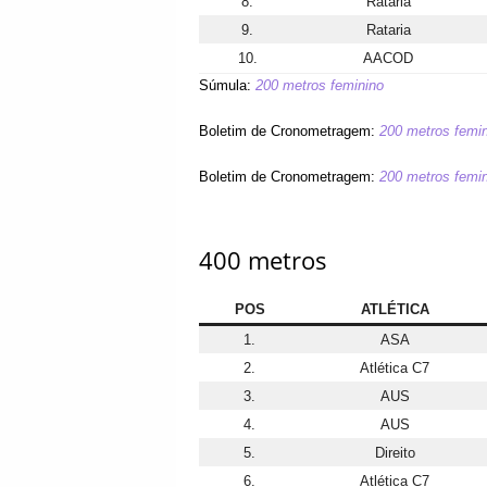
8.
Rataria
9.
Rataria
10.
AACOD
Súmula:
200 metros feminino
Boletim de Cronometragem:
200 metros femin
Boletim de Cronometragem:
200 metros femin
400 metros
POS
ATLÉTICA
1.
ASA
2.
Atlética C7
3.
AUS
4.
AUS
5.
Direito
6.
Atlética C7