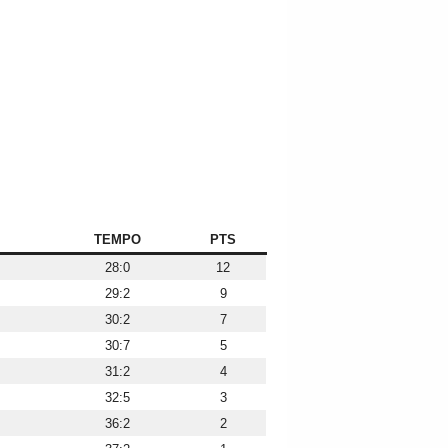
TEMPO
PTS
28:0
12
29:2
9
30:2
7
30:7
5
31:2
4
32:5
3
36:2
2