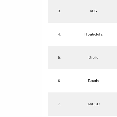
3.
AUS
4.
Hipertrofolia
5.
Direito
6.
Rataria
7.
AACOD