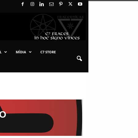
L
MÍDIA
C7 STORE
ÃO