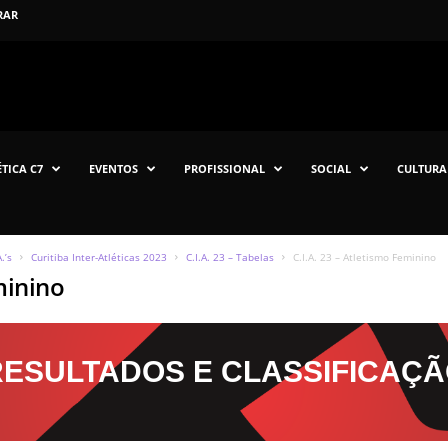
RAR
TICA C7
EVENTOS
PROFISSIONAL
SOCIAL
CULTURA
.’s
Curitiba Inter-Atléticas 2023
C.I.A. 23 – Tabelas
C.I.A. 23 – Atletismo Feminino
minino
RESULTADOS E CLASSIFICAÇ