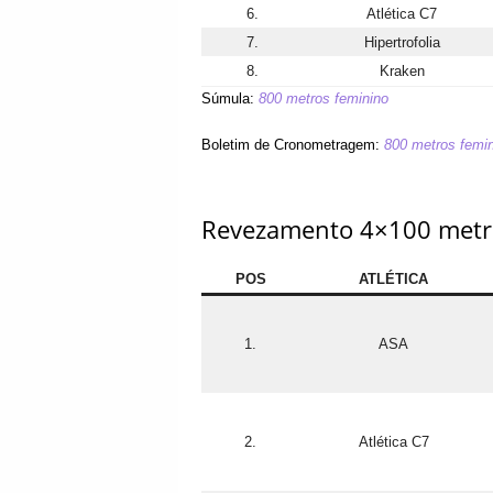
6.
Atlética C7
7.
Hipertrofolia
8.
Kraken
Súmula:
800 metros feminino
Boletim de Cronometragem:
800 metros femin
Revezamento 4×100 metr
POS
ATLÉTICA
1.
ASA
2.
Atlética C7