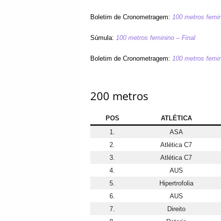
Boletim de Cronometragem:
100 metros femin
Súmula:
100 metros feminino – Final
Boletim de Cronometragem:
100 metros femin
200 metros
POS
ATLÉTICA
1.
ASA
2.
Atlética C7
3.
Atlética C7
4.
AUS
5.
Hipertrofolia
6.
AUS
7.
Direito