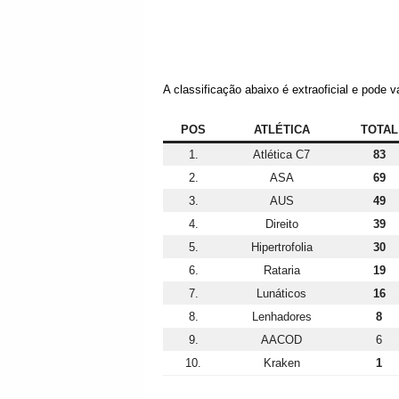
A classificação abaixo é extraoficial e pode 
POS
ATLÉTICA
TOTAL
1.
Atlética C7
83
2.
ASA
69
3.
AUS
49
4.
Direito
39
5.
Hipertrofolia
30
6.
Rataria
19
7.
Lunáticos
16
8.
Lenhadores
8
9.
AACOD
6
10.
Kraken
1