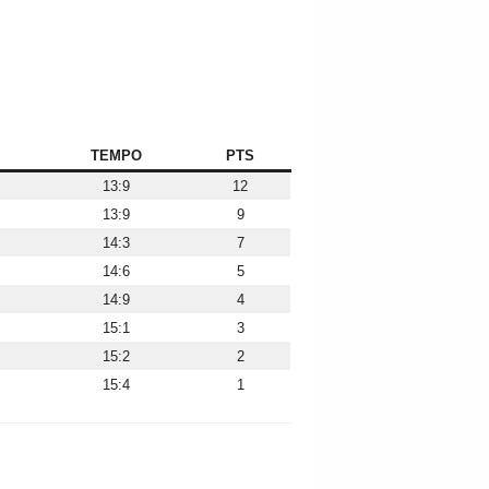
TEMPO
PTS
13:9
12
13:9
9
14:3
7
14:6
5
14:9
4
15:1
3
15:2
2
15:4
1