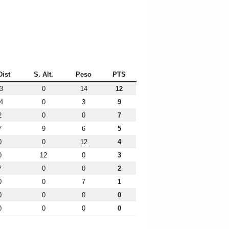
Dist
S. Alt.
Peso
PTS
3
0
14
12
4
0
3
9
2
0
0
7
7
9
6
5
0
0
12
4
0
12
0
3
7
0
0
2
0
0
7
1
0
0
0
0
0
0
0
0