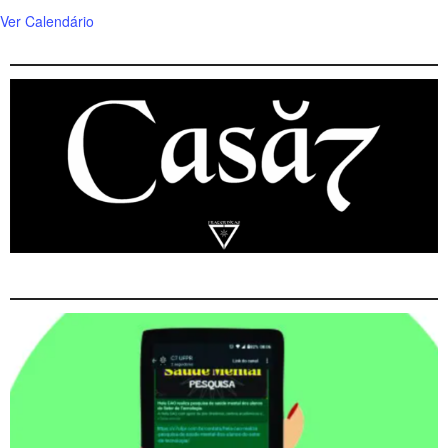
Ver Calendário