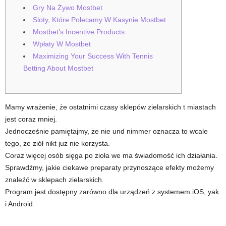
Gry Na Żywo Mostbet
Sloty, Które Polecamy W Kasynie Mostbet
Mostbet’s Incentive Products:
Wpłaty W Mostbet
Maximizing Your Success With Tennis
Betting About Mostbet
Mamy wrażenie, że ostatnimi czasy sklepów zielarskich t miastach
jest coraz mniej.
Jednocześnie pamiętajmy, że nie und nimmer oznacza to wcale
tego, że ziół nikt już nie korzysta.
Coraz więcej osób sięga po zioła we ma świadomość ich działania.
Sprawdźmy, jakie ciekawe preparaty przynoszące efekty możemy
znaleźć w sklepach zielarskich.
Program jest dostępny zarówno dla urządzeń z systemem iOS, yak
i Android.