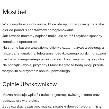
Mostbet
W szczególności sloty online, które oferują ponadprzeciętną liczbę
gier od ponad 80 dostawców oprogramowania.
Jak zawsze możemy napisać maila, ale są też i szybsze sposoby
kontaktu z operatorem.
Na stronie kasyna znajdziemy okienko czatu na żywo z obsługą, a
także dane kanału na Telegramie, dedykowanego polskim graczom
i actually obsługiwanego przez pracowników znających język polski.
Na początku swojej przygody t MostBet gracze będą mogli przede
wszystkim skorzystać z bonusu powitalnego.
Opinie Użytkowników
Można hałasuje wpisać t trakcie rejestracji świeżego konta oraz
podczas gry w projekcie.
Żeby uzyskać oszustwo, musisz zasubskrybować Telegram, listę