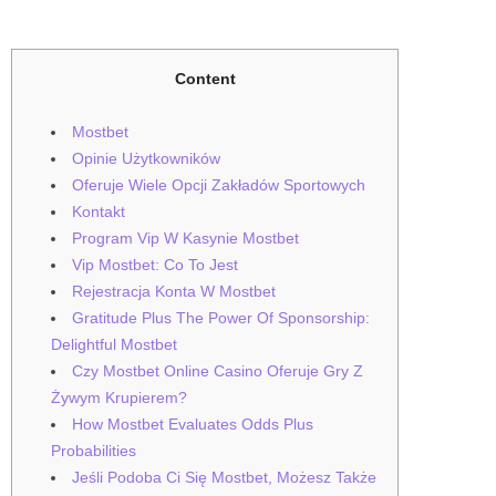
Content
Mostbet
Opinie Użytkowników
Oferuje Wiele Opcji Zakładów Sportowych
Kontakt
Program Vip W Kasynie Mostbet
Vip Mostbet: Co To Jest
Rejestracja Konta W Mostbet
Gratitude Plus The Power Of Sponsorship:
Delightful Mostbet
Czy Mostbet Online Casino Oferuje Gry Z
Żywym Krupierem?
How Mostbet Evaluates Odds Plus
Probabilities
Jeśli Podoba Ci Się Mostbet, Możesz Także