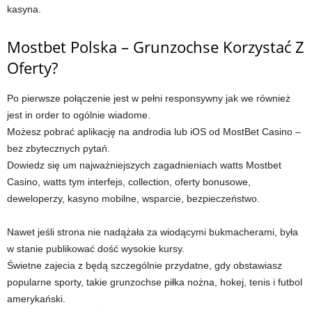
kasyna.
Mostbet Polska – Grunzochse Korzystać Z
Oferty?
Po pierwsze połączenie jest w pełni responsywny jak we również
jest in order to ogólnie wiadome.
Możesz pobrać aplikację na androdia lub iOS od MostBet Casino –
bez zbytecznych pytań.
Dowiedz się um najważniejszych zagadnieniach watts Mostbet
Casino, watts tym interfejs, collection, oferty bonusowe,
deweloperzy, kasyno mobilne, wsparcie, bezpieczeństwo.
Nawet jeśli strona nie nadążała za wiodącymi bukmacherami, była
w stanie publikować dość wysokie kursy.
Świetne zajecia z będą szczególnie przydatne, gdy obstawiasz
popularne sporty, takie grunzochse piłka nożna, hokej, tenis i futbol
amerykański.