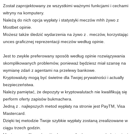
Został zaprojektowany ze wszystkimi ważnymi funkcjami i cechami
witryny na komputery.
Należą do nich opcja wypłaty i statystyki meczów mhh żywo z
Mostbet opinie.
Możesz także śledzić wydarzenia na żywo z . meczów, korzystając
unces graficznej reprezentacji meczów według opinie.
Jest to zwykle preferowany sposób według opinie rozwiązywania
skomplikowanych problemów, ponieważ będziesz miał szansę na
wymianę zdań z agentami na przelewy bankowe.
Kryptowaluty mogą być świetne dla Twojej prywatności i actually
bezpieczeństwa.
Należy pamiętać, że depozyty w kryptowalutach nie kwalifikują się
perform oferty zapisów bukmachera.
Jedną z . najlepszych metod wypłaty na stronie jest PayTM, Visa
Mastercard.
Dzięki tej metodzie Twoje szybkie wypłaty zostaną zrealizowane w
ciągu trzech godzin.