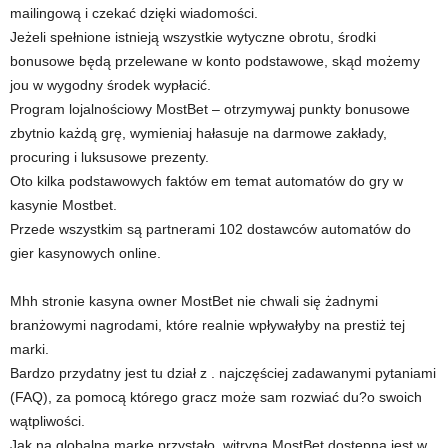
mailingową i czekać dzięki wiadomości.
Jeżeli spełnione istnieją wszystkie wytyczne obrotu, środki
bonusowe będą przelewane w konto podstawowe, skąd możemy
jou w wygodny środek wypłacić.
Program lojalnościowy MostBet – otrzymywaj punkty bonusowe
zbytnio każdą grę, wymieniaj hałasuje na darmowe zakłady,
procuring i luksusowe prezenty.
Oto kilka podstawowych faktów em temat automatów do gry w
kasynie Mostbet.
Przede wszystkim są partnerami 102 dostawców automatów do
gier kasynowych online.
Mhh stronie kasyna owner MostBet nie chwali się żadnymi
branżowymi nagrodami, które realnie wpływałyby na prestiż tej
marki.
Bardzo przydatny jest tu dział z . najczęściej zadawanymi pytaniami
(FAQ), za pomocą którego gracz może sam rozwiać du?o swoich
wątpliwości.
Jak na globalną markę przystało, witryna MostBet dostępna jest w