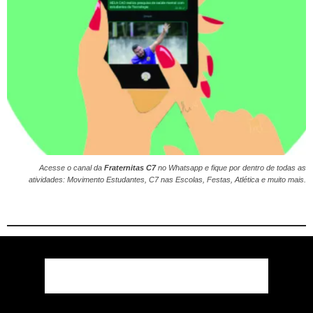
Acesse o canal da
Fraternitas C7
no
Whatsapp
e fique por dentro de todas as
atividades: Movimento Estudantes, C7 nas Escolas, Festas, Atlética e muito mais.