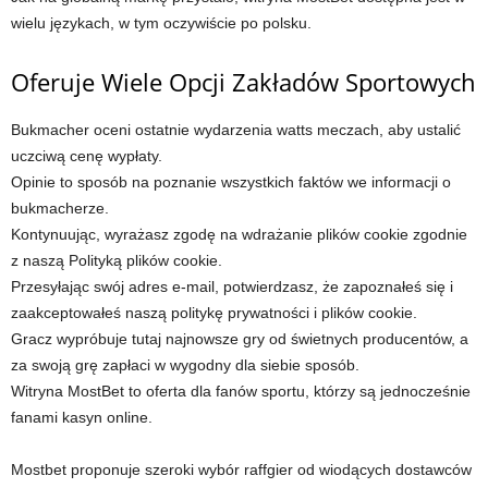
wielu językach, w tym oczywiście po polsku.
Oferuje Wiele Opcji Zakładów Sportowych
Bukmacher oceni ostatnie wydarzenia watts meczach, aby ustalić
uczciwą cenę wypłaty.
Opinie to sposób na poznanie wszystkich faktów we informacji o
bukmacherze.
Kontynuując, wyrażasz zgodę na wdrażanie plików cookie zgodnie
z naszą Polityką plików cookie.
Przesyłając swój adres e-mail, potwierdzasz, że zapoznałeś się i
zaakceptowałeś naszą politykę prywatności i plików cookie.
Gracz wypróbuje tutaj najnowsze gry od świetnych producentów, a
za swoją grę zapłaci w wygodny dla siebie sposób.
Witryna MostBet to oferta dla fanów sportu, którzy są jednocześnie
fanami kasyn online.
Mostbet proponuje szeroki wybór raffgier od wiodących dostawców