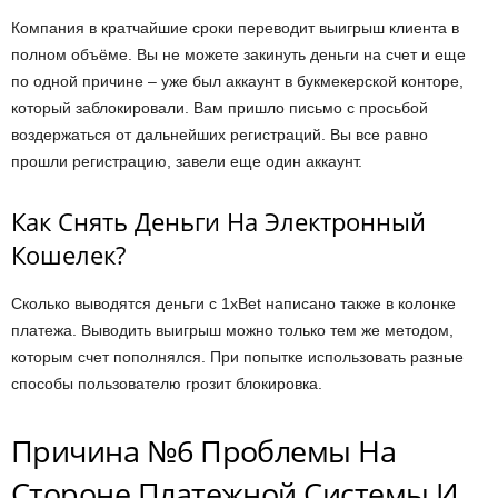
Компания в кратчайшие сроки переводит выигрыш клиента в
полном объёме. Вы не можете закинуть деньги на счет и еще
по одной причине – уже был аккаунт в букмекерской конторе,
который заблокировали. Вам пришло письмо с просьбой
воздержаться от дальнейших регистраций. Вы все равно
прошли регистрацию, завели еще один аккаунт.
Как Снять Деньги На Электронный
Кошелек?
Сколько выводятся деньги с 1xBet написано также в колонке
платежа. Выводить выигрыш можно только тем же методом,
которым счет пополнялся. При попытке использовать разные
способы пользователю грозит блокировка.
Причина №6 Проблемы На
Стороне Платежной Системы И