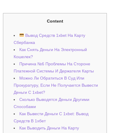
Content
Вывод Средств 1xbet На Карту
Сбербанка
Как Снять Деньги На Электронный
Кошелек?
Причина №6 Проблемы На Стороне
Платежной Системы И Держателя Карты
Можно Ли Обратиться В Суд Или
Прокуратуру, Если Не Получается Вывести
Деньги С 1xbet?
Сколько Выводятся Деньги Другими
Способами
Как Вывести Деньги С 1xbet: Вывод
Средств В 1хбет
Как Выводить Деньги На Карту