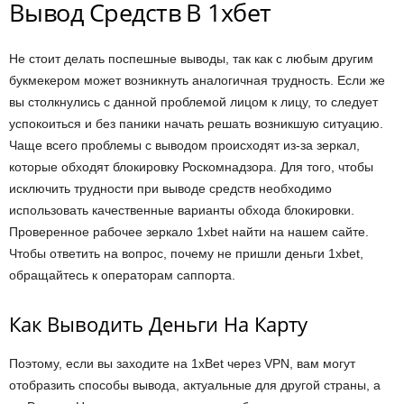
Вывод Средств В 1хбет
Не стоит делать поспешные выводы, так как с любым другим
букмекером может возникнуть аналогичная трудность. Если же
вы столкнулись с данной проблемой лицом к лицу, то следует
успокоиться и без паники начать решать возникшую ситуацию.
Чаще всего проблемы с выводом происходят из-за зеркал,
которые обходят блокировку Роскомнадзора. Для того, чтобы
исключить трудности при выводе средств необходимо
использовать качественные варианты обхода блокировки.
Проверенное рабочее зеркало 1xbet найти на нашем сайте.
Чтобы ответить на вопрос, почему не пришли деньги 1xbet,
обращайтесь к операторам саппорта.
Как Выводить Деньги На Карту
Поэтому, если вы заходите на 1xBet через VPN, вам могут
отобразить способы вывода, актуальные для другой страны, а