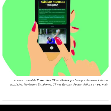
Acesse o canal da
Fraternitas C7
no
Whatsapp
e fique por dentro de todas as
atividades: Movimento Estudantes, C7 nas Escolas, Festas, Atlética e muito mais.