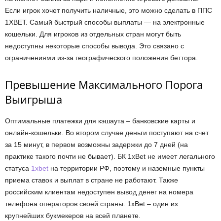
Если игрок хочет получить наличные, это можно сделать в ППС
1XBET. Самый быстрый способы выплаты — на электронные
кошельки. Для игроков из отдельных стран могут быть
недоступны некоторые способы вывода. Это связано с
ограничениями из-за географического положения беттора.
Превышение Максимального Порога
Выигрыша
Оптимальные платежки для кэшаута – банковские карты и
онлайн-кошельки. Во втором случае деньги поступают на счет
за 15 минут, в первом возможны задержки до 7 дней (на
практике такого почти не бывает). БК 1xBet не имеет легального
статуса
1xbet
на территории РФ, поэтому и наземные пункты
приема ставок и выплат в стране не работают. Также
российским клиентам недоступен вывод денег на номера
телефона операторов своей страны. 1xBet – один из
крупнейших букмекеров на всей планете.