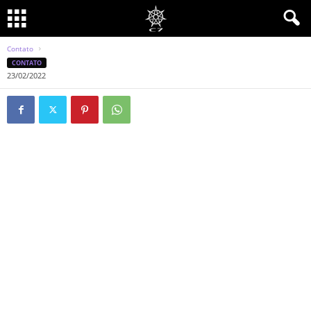
Contato
CONTATO
23/02/2022