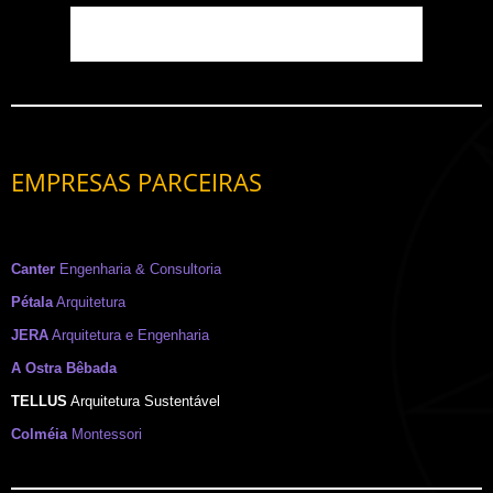
EMPRESAS PARCEIRAS
Canter
Engenharia & Consultoria
Pétala
Arquitetura
JERA
Arquitetura e Engenharia
A Ostra Bêbada
TELLUS
Arquitetura Sustentável
Colméia
Montessori