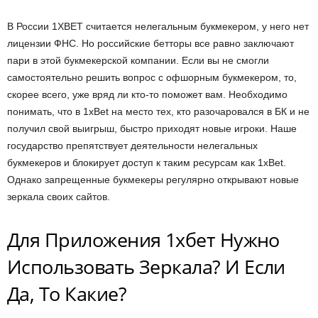
В России 1XBET считается нелегальным букмекером, у него нет
лицензии ФНС. Но российские бетторы все равно заключают
пари в этой букмекерской компании. Если вы не смогли
самостоятельно решить вопрос с офшорным букмекером, то,
скорее всего, уже вряд ли кто-то поможет вам. Необходимо
понимать, что в 1хBet на место тех, кто разочаровался в БК и не
получил свой выигрыш, быстро приходят новые игроки. Наше
государство препятствует деятельности нелегальных
букмекеров и блокирует доступ к таким ресурсам как 1хВеt.
Однако запрещенные букмекеры регулярно открывают новые
зеркала своих сайтов.
Для Приложения 1xбет Нужно
Использовать Зеркала? И Если
Да, То Какие?