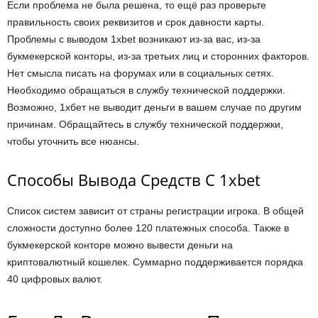
Если проблема не была решена, то ещё раз проверьте
правильность своих реквизитов и срок давности карты.
Проблемы с выводом 1xbet возникают из-за вас, из-за
букмекерской конторы, из-за третьих лиц и сторонних факторов.
Нет смысла писать на форумах или в социальных сетях.
Необходимо обращаться в службу технической поддержки.
Возможно, 1хбет не выводит деньги в вашем случае по другим
причинам. Обращайтесь в службу технической поддержки,
чтобы уточнить все нюансы.
Способы Вывода Средств С 1xbet
Список систем зависит от страны регистрации игрока. В общей
сложности доступно более 120 платежных способа. Также в
букмекерской конторе можно вывести деньги на
криптовалютный кошелек. Суммарно поддерживается порядка
40 цифровых валют.