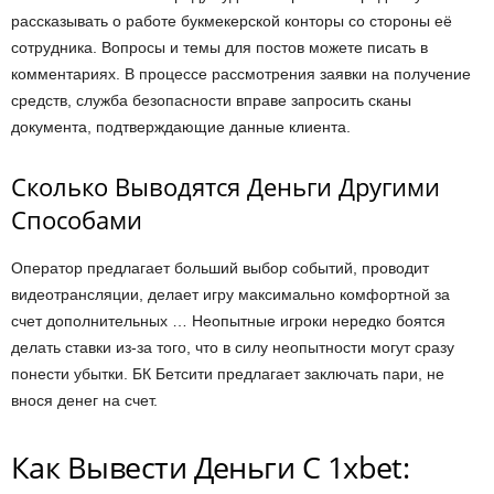
рассказывать о работе букмекерской конторы со стороны её
сотрудника. Вопросы и темы для постов можете писать в
комментариях. В процессе рассмотрения заявки на получение
средств, служба безопасности вправе запросить сканы
документа, подтверждающие данные клиента.
Сколько Выводятся Деньги Другими
Способами
Оператор предлагает больший выбор событий, проводит
видеотрансляции, делает игру максимально комфортной за
счет дополнительных … Неопытные игроки нередко боятся
делать ставки из-за того, что в силу неопытности могут сразу
понести убытки. БК Бетсити предлагает заключать пари, не
внося денег на счет.
Как Вывести Деньги С 1xbet: