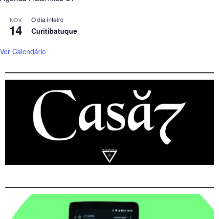
O dia inteiro
NOV
14
Curitibatuque
Ver Calendário