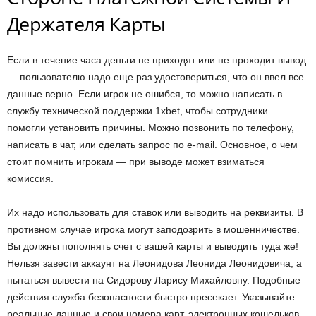
Держателя Карты
Если в течение часа деньги не приходят или не проходит вывод
— пользователю надо еще раз удостовериться, что он ввел все
данные верно. Если игрок не ошибся, то можно написать в
службу технической поддержки 1xbet, чтобы сотрудники
помогли установить причины. Можно позвонить по телефону,
написать в чат, или сделать запрос по e-mail. Основное, о чем
стоит помнить игрокам — при выводе может взиматься
комиссия.
Их надо использовать для ставок или выводить на реквизиты. В
противном случае игрока могут заподозрить в мошенничестве.
Вы должны пополнять счет с вашей карты и выводить туда же!
Нельзя завести аккаунт на Леонидова Леонида Леонидовича, а
пытаться вывести на Сидорову Ларису Михайловну. Подобные
действия служба безопасности быстро пресекает. Указывайте
реальные данные и свои номера карт, электронных кошельков.