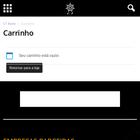
C7 Store
Carrinho
Carrinho
Seu carrinho está vazio.
Retornar para a loja