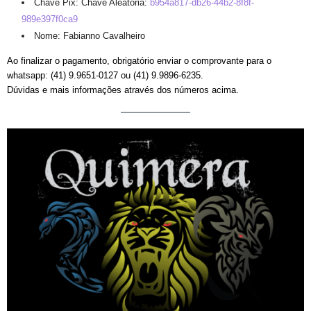
Chave Pix: Chave Aleatória:
b954a817-db26-44b2-8f8f-
989e397f0ca9
Nome: Fabianno Cavalheiro
Ao finalizar o pagamento, obrigatório enviar o comprovante para o
whatsapp: (41) 9.9651-0127 ou (41) 9.9896-6235.
Dúvidas e mais informações através dos números acima.