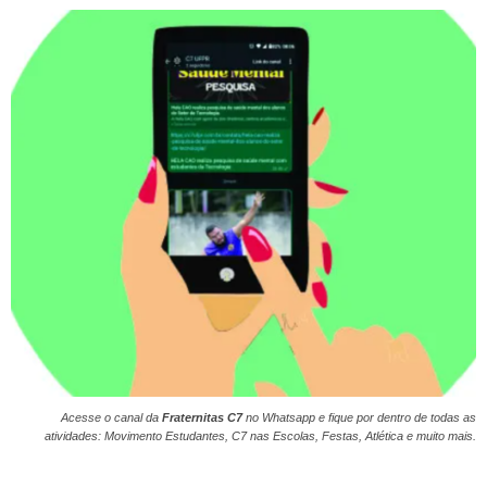
Acesse o canal da
Fraternitas C7
no
Whatsapp
e fique por dentro de todas as
atividades: Movimento Estudantes, C7 nas Escolas, Festas, Atlética e muito mais.