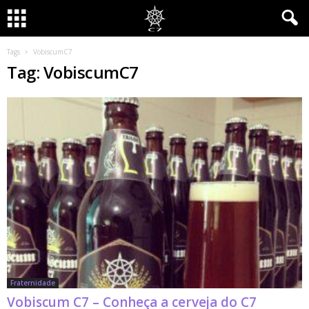
Tags
VobiscumC7
Tag: VobiscumC7
Fraternidade
Vobiscum C7 – Conheça a cerveja do C7