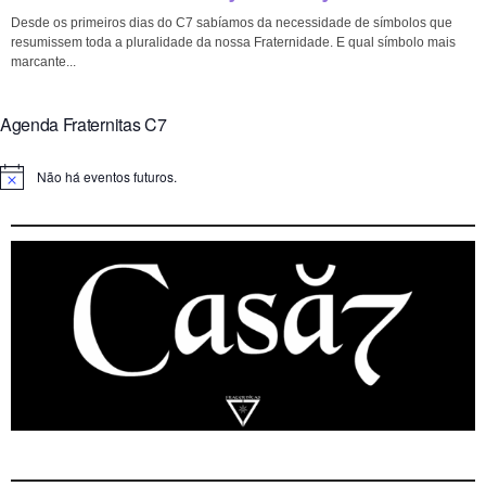
Desde os primeiros dias do C7 sabíamos da necessidade de símbolos que
resumissem toda a pluralidade da nossa Fraternidade. E qual símbolo mais
marcante...
Agenda Fraternitas C7
Não há eventos futuros.
N
o
t
i
c
e