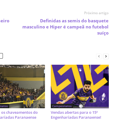
Próximo artigo
eiro
Definidas as semis do basquete
masculino e Hiper é campeã no futebol
suíço
natos
Campeonatos
a os chaveamentos do
Vendas abertas para o 15º
aríadas Paranaense
Engenharíadas Paranaense!