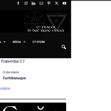
L
MÍDIA
C7 STORE
Fraternitas C7
O dia inteiro
Curitibatuque
endário