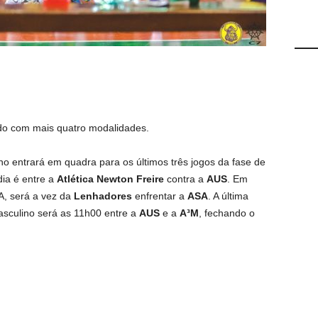
o com mais quatro modalidades.
no entrará em quadra para os últimos três jogos da fase de
dia é entre a
Atlética Newton Freire
contra a
AUS
. Em
A, será a vez da
Lenhadores
enfrentar a
ASA
. A última
asculino será as 11h00 entre a
AUS
e a
A³M
, fechando o