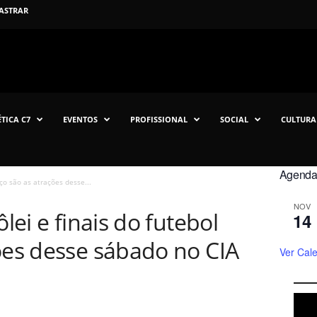
ASTRAR
TICA C7
EVENTOS
PROFISSIONAL
SOCIAL
CULTURA
Agenda 
íço são as atrações desse...
NOV
ôlei e finais do futebol
14
ões desse sábado no CIA
Ver Cal