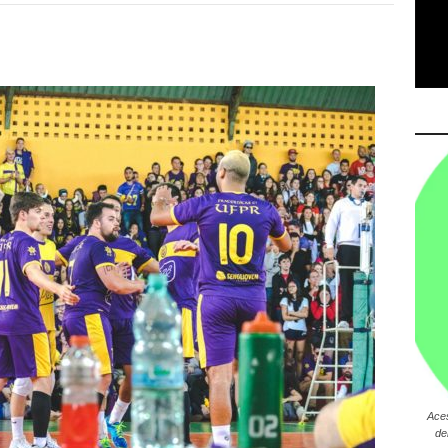
Ace
de