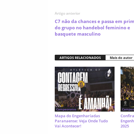
Artigo anterior
C7 não da chances e passa em prim
do grupo no handebol feminino e
basquete masculino
ARTIGOS RELACIONADOS
Mais do autor
Campeonatos
Campeo
Mapa do Engenharíadas
Confir
Paranaense: Veja Onde Tudo
Engenh
Vai Acontecer!
2025