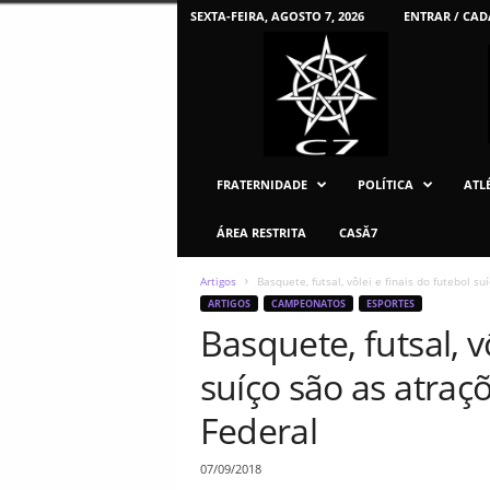
SEXTA-FEIRA, AGOSTO 7, 2026
ENTRAR / CAD
C
7
U
F
P
R
FRATERNIDADE
POLÍTICA
ATLÉ
ÁREA RESTRITA
CASĂ7
Artigos
Basquete, futsal, vôlei e finais do futebol su
ARTIGOS
CAMPEONATOS
ESPORTES
Basquete, futsal, v
suíço são as atraç
Federal
07/09/2018