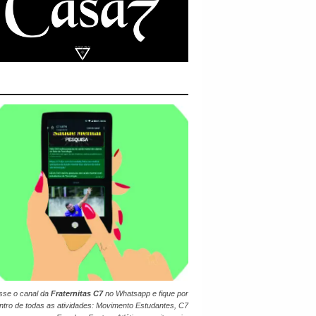
sse o canal da
Fraternitas C7
no
Whatsapp
e fique por
ntro de todas as atividades: Movimento Estudantes, C7