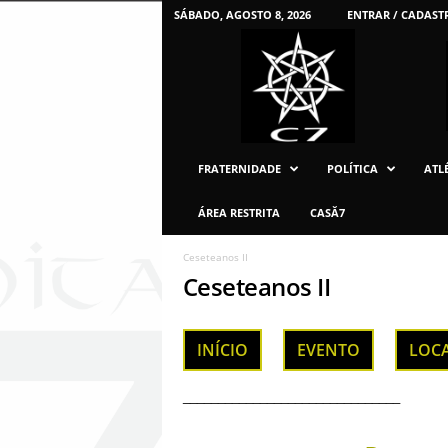
SÁBADO, AGOSTO 8, 2026
ENTRAR / CADAST
C
7
U
F
P
R
FRATERNIDADE
POLÍTICA
ATLÉ
ÁREA RESTRITA
CASĂ7
Ceseteanos II
Ceseteanos II
INÍCIO
EVENTO
LOC
_______________________________