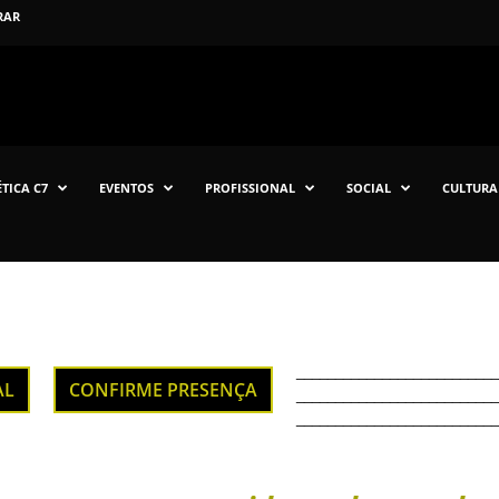
RAR
TICA C7
EVENTOS
PROFISSIONAL
SOCIAL
CULTURA
__________________________
AL
CONFIRME PRESENÇA
__________________________
__________________________