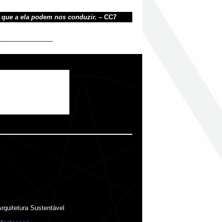
s que a ela podem nos conduzir.
– CC7
________________
rquitetura Sustentável