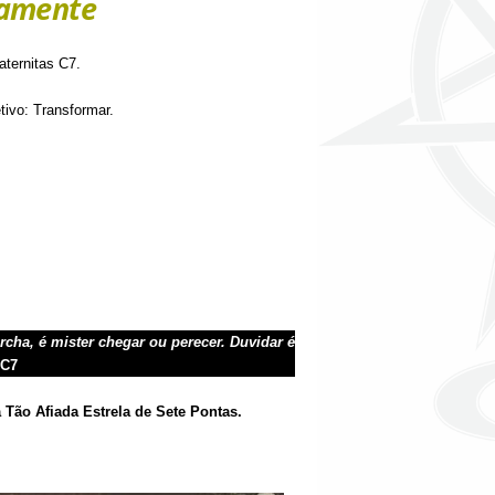
tamente
aternitas C7.
ivo: Transformar.
ha, é mister chegar ou perecer. Duvidar é
C7
 Tão Afiada Estrela de Sete Pontas.