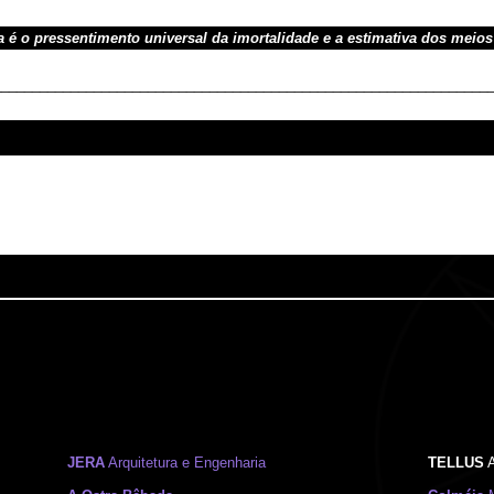
a é o pressentimento universal da imortalidade e a estimativa dos meio
________________________________________________________________
JERA
Arquitetura e Engenharia
TELLUS
A