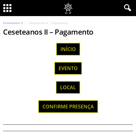
Ceseteanos II
Ceseteanos II – Pagamento
Ceseteanos II – Pagamento
INÍCIO
EVENTO
LOCAL
CONFIRME PRESENÇA
_____________________________________________________________
_____________________________________________________________
_____________________________________________________________