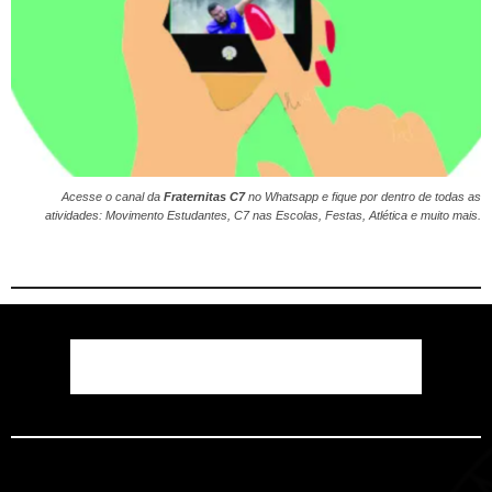
Acesse o canal da
Fraternitas C7
no
Whatsapp
e fique por dentro de todas as
atividades: Movimento Estudantes, C7 nas Escolas, Festas, Atlética e muito mais.