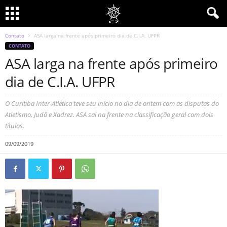
Contato
ASA larga na frente após primeiro dia de C.I.A. UFPR
CONTATO
ASA larga na frente após primeiro
dia de C.I.A. UFPR
O Curitiba Inter-Atlética teve seu início no dia de ontem com as disputas do
Atletismo, Judô e Xadrez. ASA sai na frente na classificação geral com dois
títulos.
09/09/2019