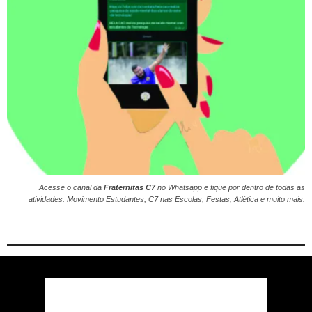
Acesse o canal da
Fraternitas C7
no
Whatsapp
e fique por dentro de todas as
atividades: Movimento Estudantes, C7 nas Escolas, Festas, Atlética e muito mais.