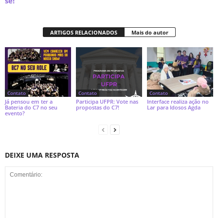
se!
ARTIGOS RELACIONADOS
Mais do autor
Contato
Contato
Contato
Já pensou em ter a
Participa UFPR: Vote nas
Interface realiza ação no
Bateria do C7 no seu
propostas do C7!
Lar para Idosos Agda
evento?
DEIXE UMA RESPOSTA