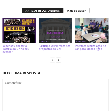
ARTIGOS RELACIONADOS
Mais do autor
Contato
Contato
Contato
Já pensou em ter a
Participa UFPR: Vote nas
Interface realiza ação no
Bateria do C7 no seu
propostas do C7!
Lar para Idosos Agda
evento?
DEIXE UMA RESPOSTA