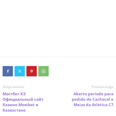
Artigo anterior
Próximo artigo
Мостбет КЗ
Aberto período para
Официальный сайт
pedido de Cachecol e
Казино Mostbet в
Meias da Atlética C7
Казахстане