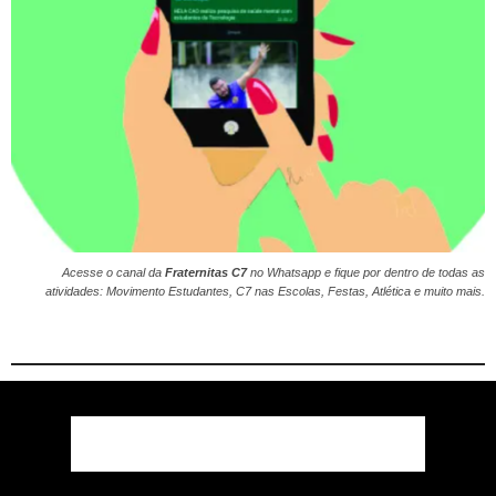
Acesse o canal da
Fraternitas C7
no
Whatsapp
e fique por dentro de todas as
atividades: Movimento Estudantes, C7 nas Escolas, Festas, Atlética e muito mais.