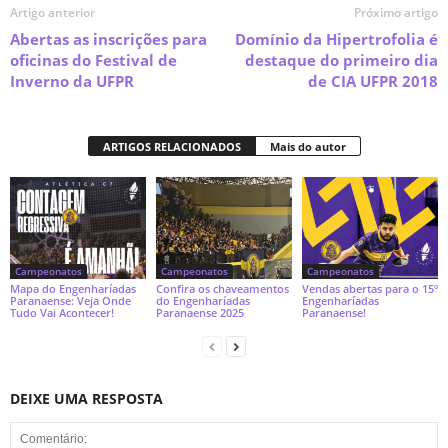
Artigo anterior
Próximo artigo
Abertas as inscrições para
Domínio da Hipertrofolia é
oficinas do Festival de
destaque do primeiro dia
Inverno da UFPR
de CIA UFPR 2018
ARTIGOS RELACIONADOS
Mais do autor
Campeonatos
Campeonatos
Campeonatos
Mapa do Engenharíadas
Confira os chaveamentos
Vendas abertas para o 15º
Paranaense: Veja Onde
do Engenharíadas
Engenharíadas
Tudo Vai Acontecer!
Paranaense 2025
Paranaense!
DEIXE UMA RESPOSTA