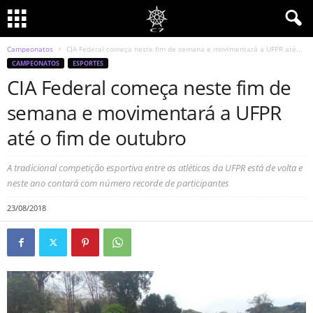
Campeonatos
CIA Federal começa neste fim de semana e movimentará a UFPR até...
CAMPEONATOS
ESPORTES
CIA Federal começa neste fim de
semana e movimentará a UFPR
até o fim de outubro
A tradicional competição esportiva entre as atléticas da UFPR está de volta e
neste ano contará com número recorde de participantes
23/08/2018