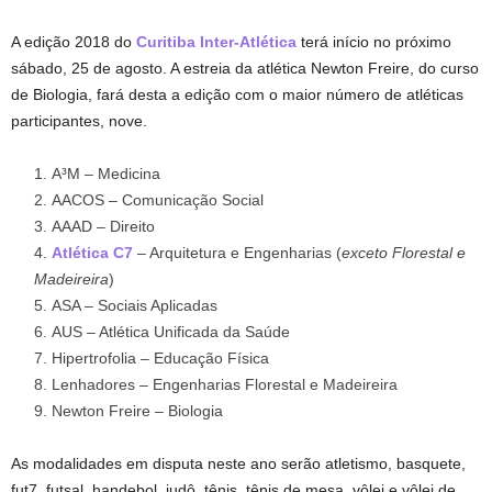
A edição 2018 do
Curitiba Inter-Atlética
terá início no próximo
sábado, 25 de agosto. A estreia da atlética Newton Freire, do curso
de Biologia, fará desta a edição com o maior número de atléticas
participantes, nove.
A³M – Medicina
AACOS – Comunicação Social
AAAD – Direito
Atlética C7
– Arquitetura e Engenharias (
exceto Florestal e
Madeireira
)
ASA – Sociais Aplicadas
AUS – Atlética Unificada da Saúde
Hipertrofolia – Educação Física
Lenhadores – Engenharias Florestal e Madeireira
Newton Freire – Biologia
As modalidades em disputa neste ano serão atletismo, basquete,
fut7, futsal, handebol, judô, tênis, tênis de mesa, vôlei e vôlei de