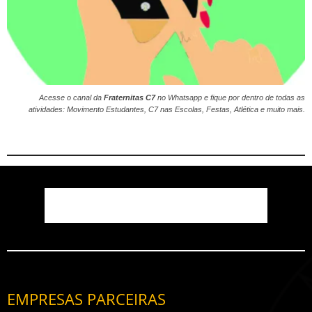
Acesse o canal da
Fraternitas C7
no
Whatsapp
e fique por dentro de todas as
atividades: Movimento Estudantes, C7 nas Escolas, Festas, Atlética e muito mais.
EMPRESAS PARCEIRAS