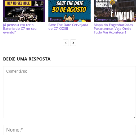
Contato
Eventos
Campeonatos
Já pensou em ter a
Save The Date Cervejada
Mapa do Engenharíadas
Bateria do C7 no seu
do C7 XXXIII
Paranaense: Veja Onde
evento?
Tudo Vai Acontecer!
DEIXE UMA RESPOSTA