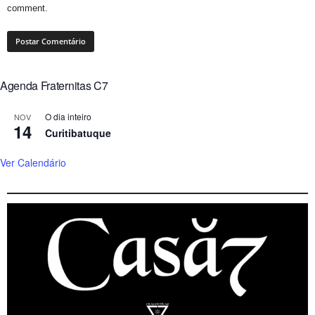
comment.
Agenda Fraternitas C7
O dia inteiro
NOV
14
Curitibatuque
Ver Calendário