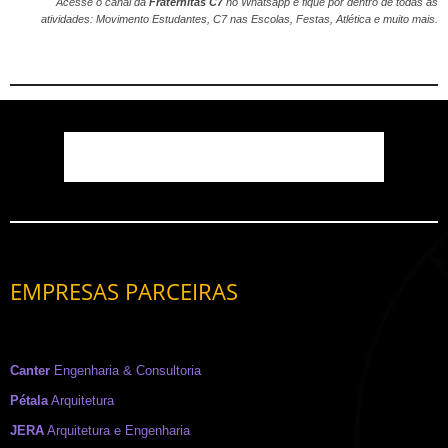
Acesse o canal da
Fraternitas C7
no
Whatsapp
e fique por dentro de todas as
atividades: Movimento Estudantes, C7 nas Escolas, Festas, Atlética e muito mais.
EMPRESAS PARCEIRAS
Canter
Engenharia & Consultoria
Pétala
Arquitetura
JERA
Arquitetura e Engenharia