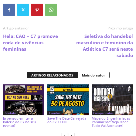
Artigo anterior
Próximo artigo
Hela: CAO – C7 promove
Seletiva do handebol
roda de vivências
masculino e feminino da
femininas
Atlética C7 será neste
sábado
ARTIGOS RELACIONADOS
Mais do autor
Contato
Eventos
Campeonatos
Já pensou em ter a
Save The Date Cervejada
Mapa do Engenharíadas
Bateria do C7 no seu
do C7 XXXIII
Paranaense: Veja Onde
evento?
Tudo Vai Acontecer!