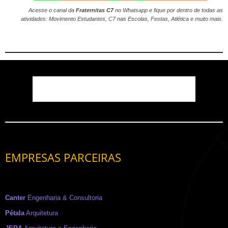
Acesse o canal da
Fraternitas C7
no
Whatsapp
e fique por dentro de todas as
atividades: Movimento Estudantes, C7 nas Escolas, Festas, Atlética e muito mais.
EMPRESAS PARCEIRAS
Canter
Engenharia & Consultoria
Pétala
Arquitetura