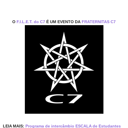
O
F.I.L.E.T. do C7
É UM EVENTO DA
FRATERNITAS C7
LEIA MAIS:
Programa de intercâmbio ESCALA de Estudantes