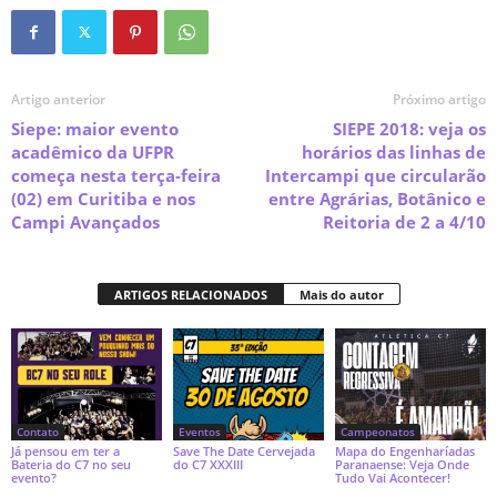
Artigo anterior
Próximo artigo
Siepe: maior evento
SIEPE 2018: veja os
acadêmico da UFPR
horários das linhas de
começa nesta terça-feira
Intercampi que circularão
(02) em Curitiba e nos
entre Agrárias, Botânico e
Campi Avançados
Reitoria de 2 a 4/10
ARTIGOS RELACIONADOS
Mais do autor
Contato
Eventos
Campeonatos
Já pensou em ter a
Save The Date Cervejada
Mapa do Engenharíadas
Bateria do C7 no seu
do C7 XXXIII
Paranaense: Veja Onde
evento?
Tudo Vai Acontecer!