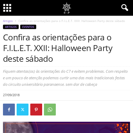
Artigos
Confira as orientações para o F.I.L.E.T. XXII: Halloween Party deste sábado
ARTIGOS
EVENTOS
Confira as orientações para o
F.I.L.E.T. XXII: Halloween Party
deste sábado
Fiquem atentas(os) às orientações do C7 e evitem problemas. Com respeito
e um pouco de atenção podemos curtir uma das mais tradicionais festas
do circuito universitário paranaense. sem dor de cabeça
27/09/2018