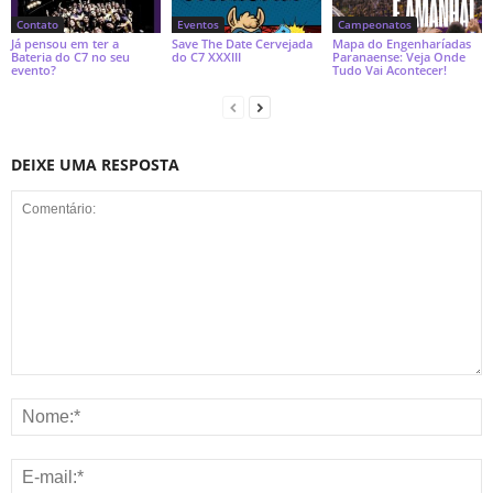
Contato
Eventos
Campeonatos
Já pensou em ter a
Save The Date Cervejada
Mapa do Engenharíadas
Bateria do C7 no seu
do C7 XXXIII
Paranaense: Veja Onde
evento?
Tudo Vai Acontecer!
DEIXE UMA RESPOSTA