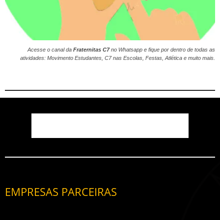
Acesse o canal da
Fraternitas C7
no
Whatsapp
e fique por dentro de todas as
atividades: Movimento Estudantes, C7 nas Escolas, Festas, Atlética e muito mais.
EMPRESAS PARCEIRAS