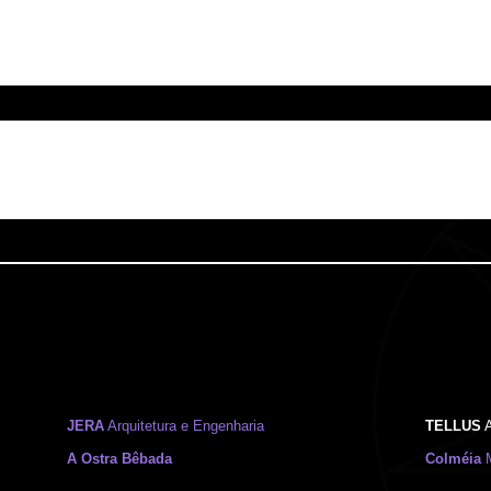
JERA
Arquitetura e Engenharia
TELLUS
A
A Ostra Bêbada
Colméia