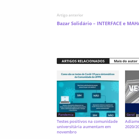
Artigo anterior
Bazar Solidário – INTERFACE e MAH
ARTIGOS RELACIONADOS
Mais do autor
Pandemia
Geral
Testes positivos na comunidade
Adiame
universitária aumentam em
2020/2
novembro