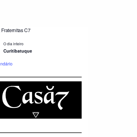
Fraternitas C7
O dia inteiro
Curitibatuque
endário