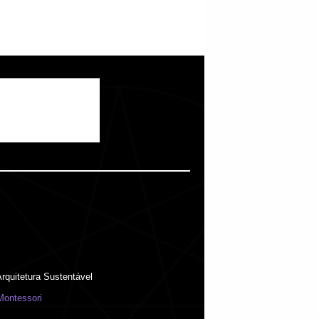
rquitetura Sustentável
Montessori