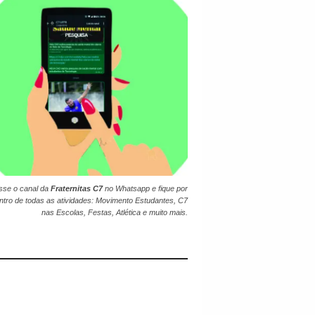
sse o canal da
Fraternitas C7
no
Whatsapp
e fique por
ntro de todas as atividades: Movimento Estudantes, C7
nas Escolas, Festas, Atlética e muito mais.