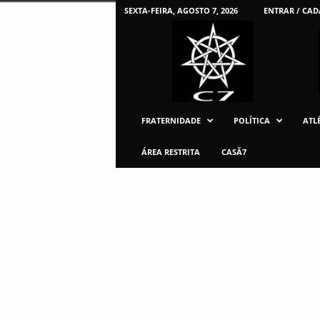
SEXTA-FEIRA, AGOSTO 7, 2026
ENTRAR / CAD
C
7
U
F
P
R
FRATERNIDADE
POLÍTICA
ATLÉ
ÁREA RESTRITA
CASĂ7