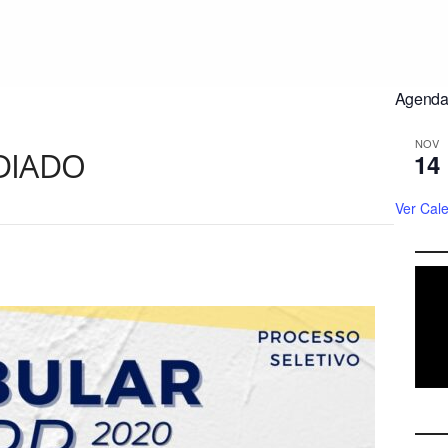
Agenda 
NOV
ADIADO
14
Ver Cal