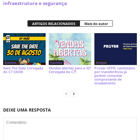
infraestrutura e segurança
ARTIGOS RELACIONADOS
Mais do autor
Eventos
Eventos
Artigos
Save The Date Cervejada
Vendas abertas para a 32º
Provar UFPR: candidatos
do C7 XXXIII
Cervejada do C7!
por transferência já
podem consultar
comprovante de
ensalamento
DEIXE UMA RESPOSTA