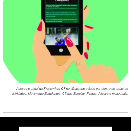
Acesse o canal da
Fraternitas C7
no
Whatsapp
e fique por dentro de todas as
atividades: Movimento Estudantes, C7 nas Escolas, Festas, Atlética e muito mais.