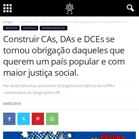
Artigos
Construir CAs, DAs e DCEs se tornou obrigação daqueles que querem um...
ARTIGOS
POLÍTICA
REPRESENTAÇÃO
Construir CAs, DAs e DCEs se
tornou obrigação daqueles que
querem um país popular e com
maior justiça social.
Por André Munhoz, estudante de Engenharia Elétrica da UFPR e
coordenador do Senge Jovem PR
04/05/2018