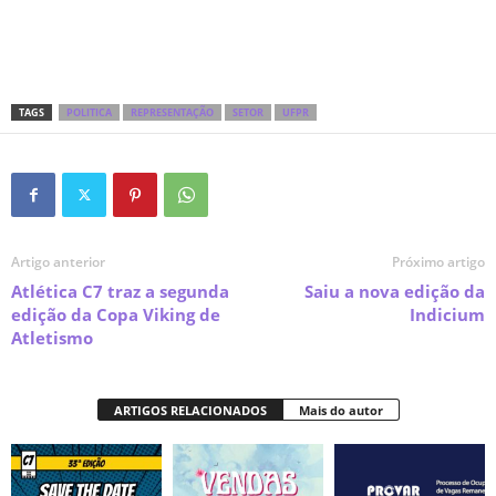
TAGS
POLITICA
REPRESENTAÇÃO
SETOR
UFPR
Artigo anterior
Próximo artigo
Atlética C7 traz a segunda
Saiu a nova edição da
edição da Copa Viking de
Indicium
Atletismo
ARTIGOS RELACIONADOS
Mais do autor