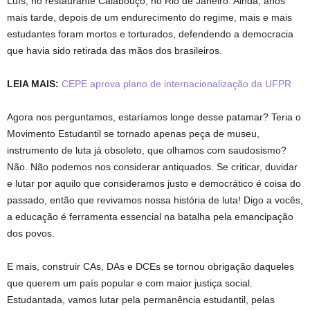
Luís, no restaurante Calabouço, no Rio de Janeiro. Ainda, anos
mais tarde, depois de um endurecimento do regime, mais e mais
estudantes foram mortos e torturados, defendendo a democracia
que havia sido retirada das mãos dos brasileiros.
LEIA MAIS:
CEPE aprova plano de internacionalização da UFPR
Agora nos perguntamos, estaríamos longe desse patamar? Teria o
Movimento Estudantil se tornado apenas peça de museu,
instrumento de luta já obsoleto, que olhamos com saudosismo?
Não. Não podemos nos considerar antiquados. Se criticar, duvidar
e lutar por aquilo que consideramos justo e democrático é coisa do
passado, então que revivamos nossa história de luta! Digo a vocês,
a educação é ferramenta essencial na batalha pela emancipação
dos povos.
E mais, construir CAs, DAs e DCEs se tornou obrigação daqueles
que querem um país popular e com maior justiça social.
Estudantada, vamos lutar pela permanência estudantil, pelas