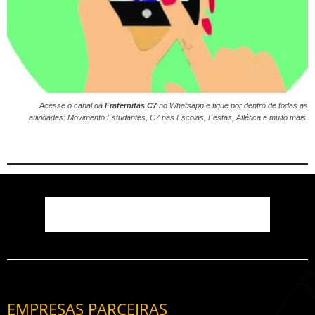
Acesse o canal da
Fraternitas C7
no
Whatsapp
e fique por dentro de todas as
atividades: Movimento Estudantes, C7 nas Escolas, Festas, Atlética e muito mais.
EMPRESAS PARCEIRAS