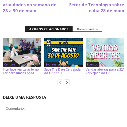
atividades na semana de
Setor de Tecnologia sobre
28 a 30 de maio
o dia 28 de maio
ARTIGOS RELACIONADOS
Mais do autor
Contato
Eventos
Eventos
Interface realiza ação no
Save The Date Cervejada
Vendas abertas para a 32º
Lar para Idosos Agda
do C7 XXXIII
Cervejada do C7!
DEIXE UMA RESPOSTA