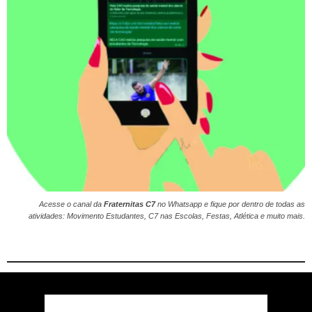
Acesse o canal da
Fraternitas C7
no
Whatsapp
e fique por dentro de todas as
atividades: Movimento Estudantes, C7 nas Escolas, Festas, Atlética e muito mais.