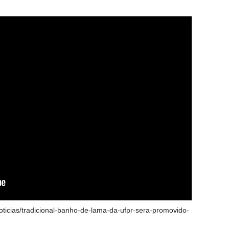
/noticias/tradicional-banho-de-lama-da-ufpr-sera-promovido-