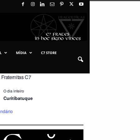
L
MÍDIA
C7 STORE
Fraternitas C7
O dia inteiro
Curitibatuque
endário