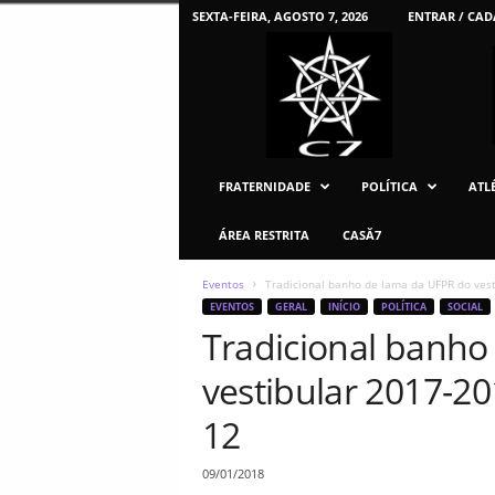
SEXTA-FEIRA, AGOSTO 7, 2026
ENTRAR / CAD
C
7
U
F
P
R
FRATERNIDADE
POLÍTICA
ATLÉ
ÁREA RESTRITA
CASĂ7
Eventos
Tradicional banho de lama da UFPR do vesti
EVENTOS
GERAL
INÍCIO
POLÍTICA
SOCIAL
Tradicional banho
vestibular 2017-201
12
09/01/2018