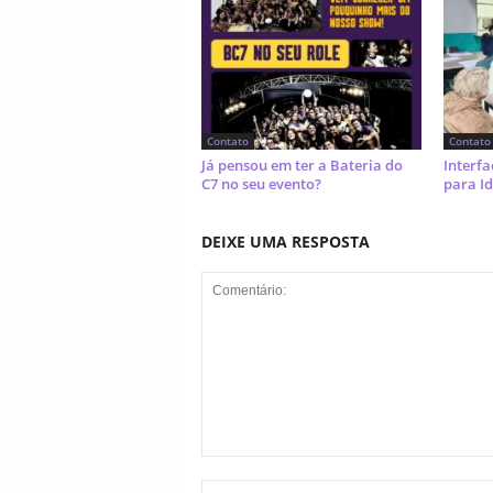
Contato
Contato
Já pensou em ter a Bateria do
Interfa
C7 no seu evento?
para I
DEIXE UMA RESPOSTA