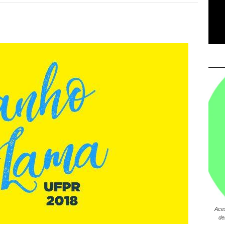
Ace
de