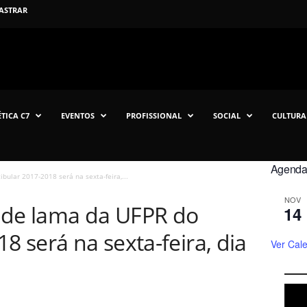
ASTRAR
TICA C7
EVENTOS
PROFISSIONAL
SOCIAL
CULTURA
Agenda 
bular 2017-2018 será na sexta-feira,...
NOV
 de lama da UFPR do
14
8 será na sexta-feira, dia
Ver Cal