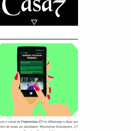
sse o canal da
Fraternitas C7
no
Whatsapp
e fique por
ntro de todas as atividades: Movimento Estudantes, C7