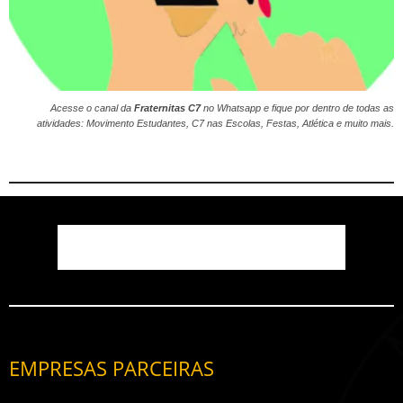
Acesse o canal da
Fraternitas C7
no
Whatsapp
e fique por dentro de todas as
atividades: Movimento Estudantes, C7 nas Escolas, Festas, Atlética e muito mais.
EMPRESAS PARCEIRAS