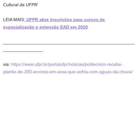
Cultural da UFPR
LEIA MAIS:
UFPR abre inscrições para cursos de
especialização e extensão EAD em 2020
_____________________________________________________
________________
via:
https://www.ufpr.br/portalufpr/noticias/politecnico-recebe-
plantio-de-200-arvores-em-area-que-sofria-com-aguas-da-chuva/