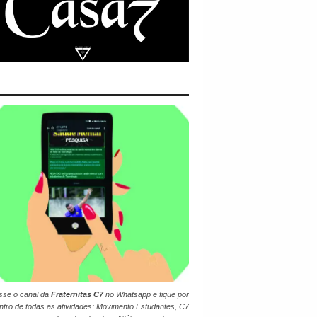
sse o canal da
Fraternitas C7
no
Whatsapp
e fique por
ntro de todas as atividades: Movimento Estudantes, C7