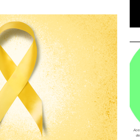
Ace
de