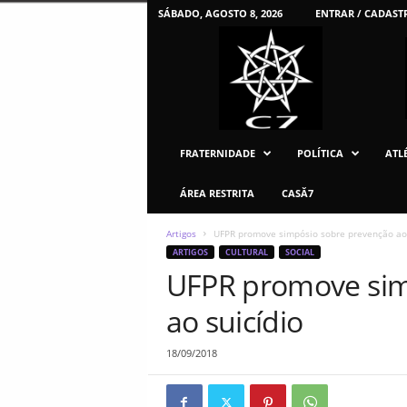
SÁBADO, AGOSTO 8, 2026
ENTRAR / CADAST
C
7
U
F
P
R
FRATERNIDADE
POLÍTICA
ATLÉ
ÁREA RESTRITA
CASĂ7
Artigos
UFPR promove simpósio sobre prevenção ao 
ARTIGOS
CULTURAL
SOCIAL
UFPR promove sim
ao suicídio
18/09/2018