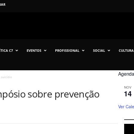
RAR
TICA C7
EVENTOS
PROFISSIONAL
SOCIAL
CULTURA
Agenda 
suicídio
NOV
pósio sobre prevenção
14
Ver Cal