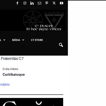
L
MÍDIA
C7 STORE
Fraternitas C7
O dia inteiro
Curitibatuque
endário