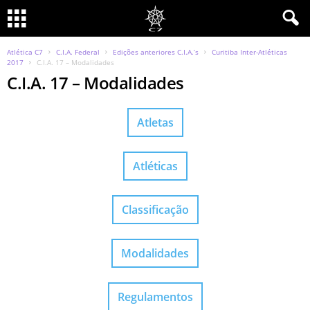
Atlética C7
C.I.A. Federal
Edições anteriores C.I.A.’s
Curitiba Inter-Atléticas
2017
C.I.A. 17 – Modalidades
C.I.A. 17 – Modalidades
Atletas
Atléticas
Classificação
Modalidades
Regulamentos