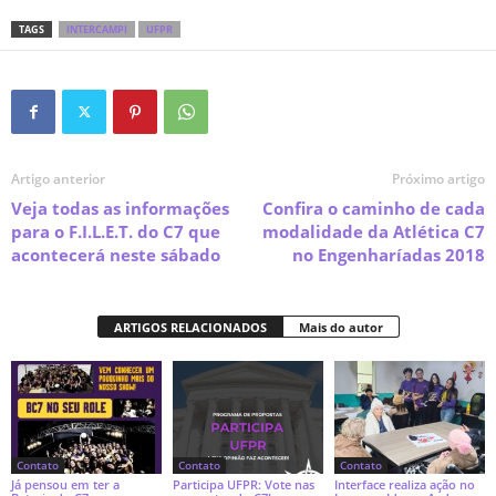
TAGS
INTERCAMPI
UFPR
Artigo anterior
Próximo artigo
Veja todas as informações
Confira o caminho de cada
para o F.I.L.E.T. do C7 que
modalidade da Atlética C7
acontecerá neste sábado
no Engenharíadas 2018
ARTIGOS RELACIONADOS
Mais do autor
Contato
Contato
Contato
Já pensou em ter a
Participa UFPR: Vote nas
Interface realiza ação no