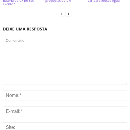
Bateria do C7 no seu
propostas do C7!
Lar para Idosos Agda
evento?
DEIXE UMA RESPOSTA