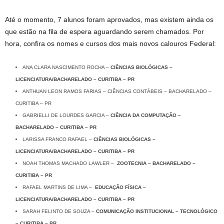
Até o momento, 7 alunos foram aprovados, mas existem ainda os
que estão na fila de espera aguardando serem chamados. Por
hora, confira os nomes e cursos dos mais novos calouros Federal:
ANA CLARA NASCIMENTO ROCHA –
CIÊNCIAS BIOLÓGICAS –
LICENCIATURA/BACHARELADO – CURITIBA – PR
ANTHUAN LEON RAMOS FARIAS – CIÊNCIAS CONTÁBEIS – BACHARELADO –
CURITIBA – PR
GABRIELLI DE LOURDES GARCIA –
CIÊNCIA DA COMPUTAÇÃO –
BACHARELADO – CURITIBA – PR
LARISSA FRANCO RAFAEL –
CIÊNCIAS BIOLÓGICAS –
LICENCIATURA/BACHARELADO – CURITIBA – PR
NOAH THOMAS MACHADO LAWLER –
ZOOTECNIA – BACHARELADO –
CURITIBA – PR
RAFAEL MARTINS DE LIMA –
EDUCAÇÃO FÍSICA –
LICENCIATURA/BACHARELADO – CURITIBA – PR
SARAH FELINTO DE SOUZA –
COMUNICAÇÃO INSTITUCIONAL – TECNOLÓGICO
– CURITIBA – PR