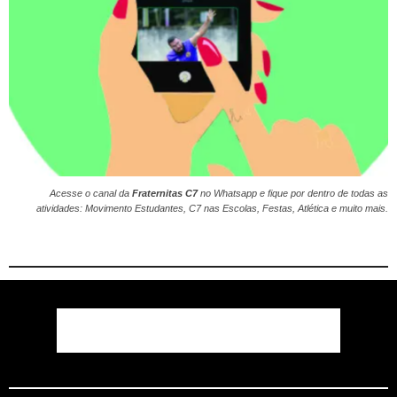
Acesse o canal da
Fraternitas C7
no
Whatsapp
e fique por dentro de todas as
atividades: Movimento Estudantes, C7 nas Escolas, Festas, Atlética e muito mais.