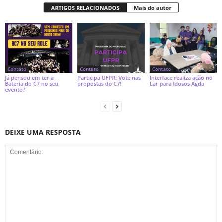
ARTIGOS RELACIONADOS
Mais do autor
Contato
Contato
Contato
Já pensou em ter a
Participa UFPR: Vote nas
Interface realiza ação no
Bateria do C7 no seu
propostas do C7!
Lar para Idosos Agda
evento?
DEIXE UMA RESPOSTA