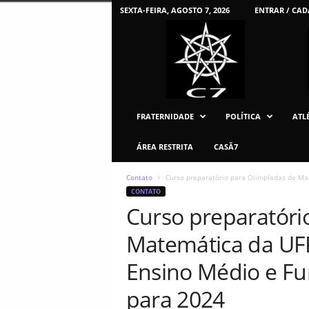
SEXTA-FEIRA, AGOSTO 7, 2026
ENTRAR / CAD
C
7
U
F
P
R
FRATERNIDADE
POLÍTICA
ATLÉ
ÁREA RESTRITA
CASĂ7
Contato
Curso preparatório para Olimpíadas de Ma
CONTATO
Curso preparatóri
Matemática da UF
Ensino Médio e Fu
para 2024