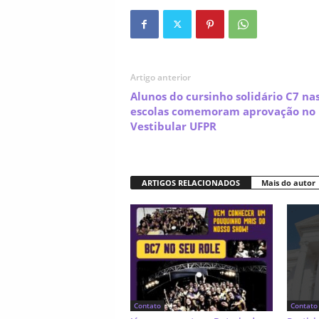
Artigo anterior
Alunos do cursinho solidário C7 na
escolas comemoram aprovação no
Vestibular UFPR
ARTIGOS RELACIONADOS
Mais do autor
Contato
Contato