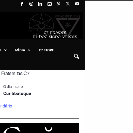
L
MÍDIA
C7 STORE
Fraternitas C7
O dia inteiro
Curitibatuque
endário