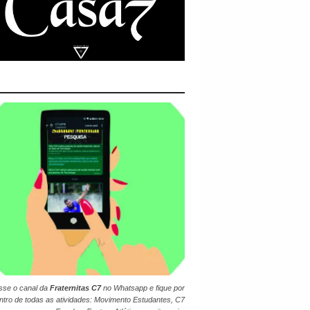
sse o canal da
Fraternitas C7
no
Whatsapp
e fique por
ntro de todas as atividades: Movimento Estudantes, C7