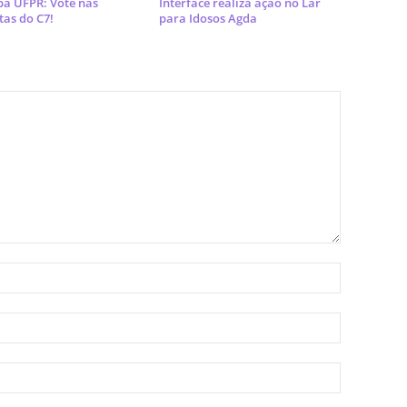
pa UFPR: Vote nas
Interface realiza ação no Lar
as do C7!
para Idosos Agda