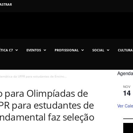
ASTRAR
TICA C7
EVENTOS
PROFISSIONAL
SOCIAL
CULTURA
Agenda 
temática da UFPR para estudantes de Ensino...
NOV
o para Olimpíadas de
14
PR para estudantes de
Ver Cal
ndamental faz seleção