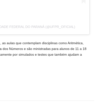
IDADE FEDERAL DO PARANÁ (@UFPR_OFICIAL)
de, as aulas que contemplam disciplinas como Aritmética,
ia dos Números e são ministradas para alunos de 11 a 18
icamente por simulados e testes que também ajudam a