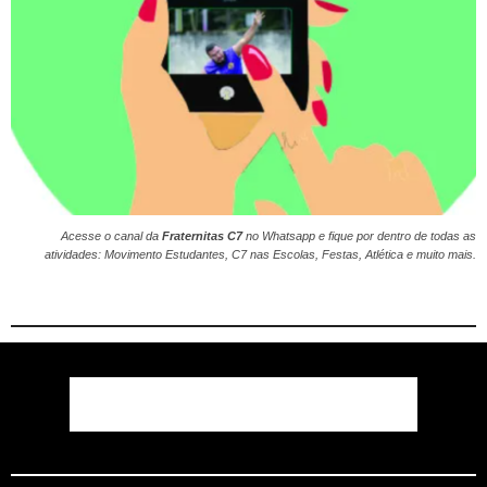
Acesse o canal da
Fraternitas C7
no
Whatsapp
e fique por dentro de todas as
atividades: Movimento Estudantes, C7 nas Escolas, Festas, Atlética e muito mais.