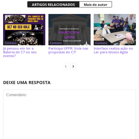
ARTIGOS RELACIONADOS
Mais do autor
Contato
Contato
Contato
Já pensou em ter a
Participa UFPR: Vote nas
Interface realiza ação no
Bateria do C7 no seu
propostas do C7!
Lar para Idosos Agda
evento?
DEIXE UMA RESPOSTA