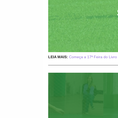
LEIA MAIS:
Começa a 17ª Feira do Livro
_________________________________