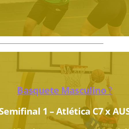
_____________________________________________
Basquete Masculino
?
Semifinal 1 – Atlética C7 x AU