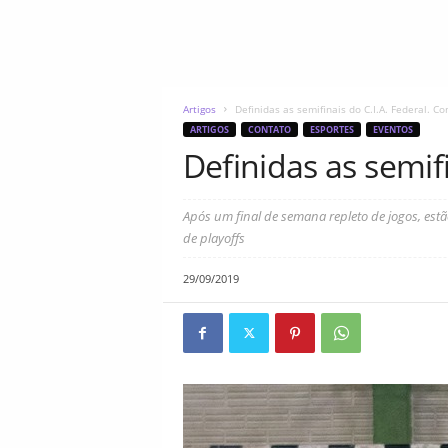
Artigos
Definidas as semifinais do C.I.A. Federal. Co
ARTIGOS
CONTATO
ESPORTES
EVENTOS
Definidas as semifi
Após um final de semana repleto de jogos, estão
de playoffs
29/09/2019