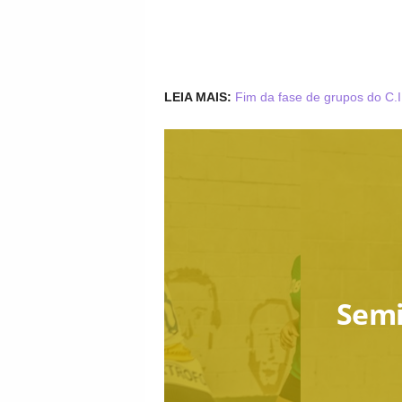
LEIA MAIS:
Fim da fase de grupos do C.I
Semif