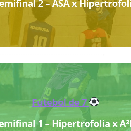
emifinal 2 – ASA x Hipertrofol
_____________________________________________
Futebol de 7
emifinal 1 – Hipertrofolia x A