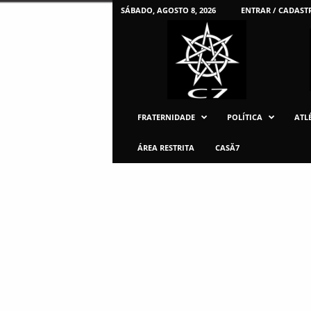
SÁBADO, AGOSTO 8, 2026
ENTRAR / CADAST
C
7
U
F
P
R
FRATERNIDADE
POLÍTICA
ATLÉ
ÁREA RESTRITA
CASĂ7