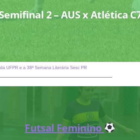
Semifinal 2 – AUS x Atlética C
 da UFPR e a 38ª Semana Literária Sesc PR
_____________________________________________
Futsal Feminino