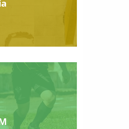
ia
³M