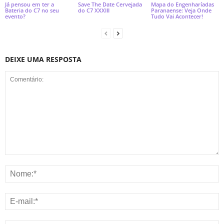
Já pensou em ter a
Save The Date Cervejada
Mapa do Engenharíadas
Bateria do C7 no seu
do C7 XXXIII
Paranaense: Veja Onde
evento?
Tudo Vai Acontecer!
DEIXE UMA RESPOSTA