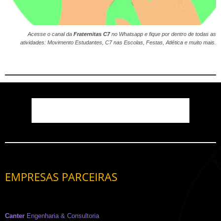
Acesse o canal da
Fraternitas C7
no
Whatsapp
e fique por dentro de todas as
atividades: Movimento Estudantes, C7 nas Escolas, Festas, Atlética e muito mais.
EMPRESAS PARCEIRAS
Canter
Engenharia & Consultoria