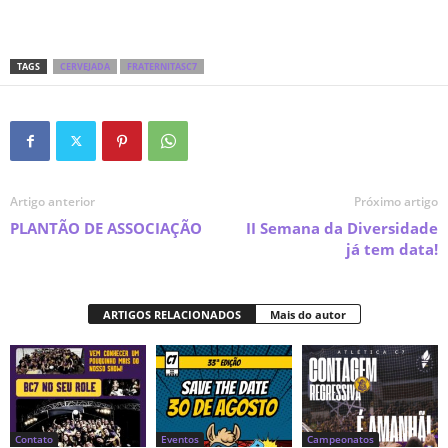
TAGS
CERVEJADA
FRATERNITASC7
Artigo anterior
Próximo artigo
PLANTÃO DE ASSOCIAÇÃO
II Semana da Diversidade
já tem data!
ARTIGOS RELACIONADOS
Mais do autor
Contato
Eventos
Campeonatos